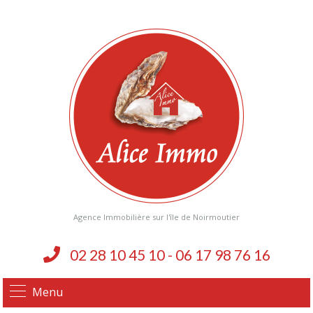
Agence Immobilière sur l'île de Noirmoutier
02 28 10 45 10 - 06 17 98 76 16
Menu