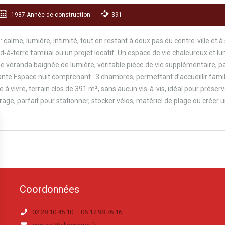
1987 Année de construction
391
calme, lumière, intimité, tout en restant à deux pas du centre-ville et 
ed‑à‑terre familial ou un projet locatif. Un espace de vie chaleureux et 
 véranda baignée de lumière, véritable pièce de vie supplémentaire, parf
te Espace nuit comprenant : 3 chambres, permettant d’accueillir famill
le à vivre, terrain clos de 391 m², sans aucun vis-à-vis, idéal pour prés
age, parfait pour stationner, stocker vélos, matériel de plage ou créer un
Coordonnées
02 28 10 45 10
–
06 17 98 76 16