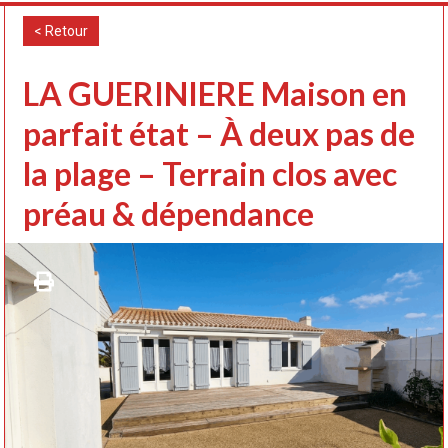
< Retour
LA GUERINIERE Maison en
parfait état – À deux pas de
la plage – Terrain clos avec
préau & dépendance