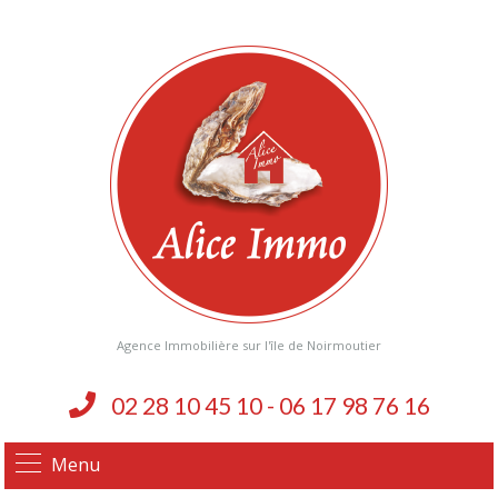
Agence Immobilière sur l'île de Noirmoutier
02 28 10 45 10 - 06 17 98 76 16
Menu