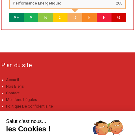
Performance Energétique:
208
A+
A
B
C
D
E
F
G
Plan du site
Accueil
Nos Biens
Contact
Mentions Légales
Politique De Confidentialité
Coordonnées