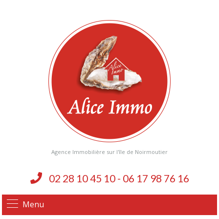
Agence Immobilière sur l'île de Noirmoutier
02 28 10 45 10 - 06 17 98 76 16
Menu