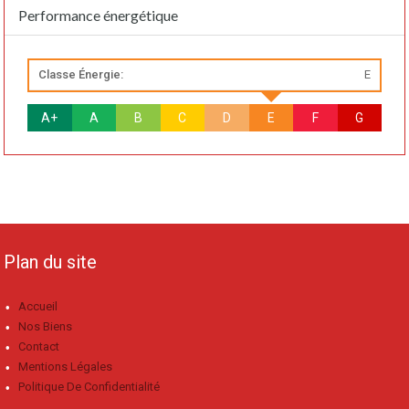
Performance énergétique
Classe Énergie:
E
A+
A
B
C
D
E
F
G
Plan du site
Accueil
Nos Biens
Contact
Mentions Légales
Politique De Confidentialité