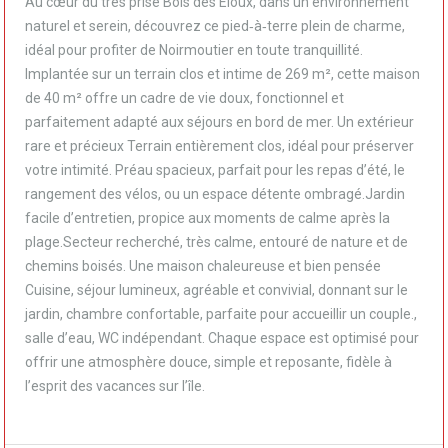
Au cœur du très prisé Bois des Eloux, dans un environnement
naturel et serein, découvrez ce pied‑à‑terre plein de charme,
idéal pour profiter de Noirmoutier en toute tranquillité.
Implantée sur un terrain clos et intime de 269 m², cette maison
de 40 m² offre un cadre de vie doux, fonctionnel et
parfaitement adapté aux séjours en bord de mer. Un extérieur
rare et précieux Terrain entièrement clos, idéal pour préserver
votre intimité. Préau spacieux, parfait pour les repas d’été, le
rangement des vélos, ou un espace détente ombragé.Jardin
facile d’entretien, propice aux moments de calme après la
plage.Secteur recherché, très calme, entouré de nature et de
chemins boisés. Une maison chaleureuse et bien pensée
Cuisine, séjour lumineux, agréable et convivial, donnant sur le
jardin, chambre confortable, parfaite pour accueillir un couple.,
salle d’eau, WC indépendant. Chaque espace est optimisé pour
offrir une atmosphère douce, simple et reposante, fidèle à
l’esprit des vacances sur l’île.