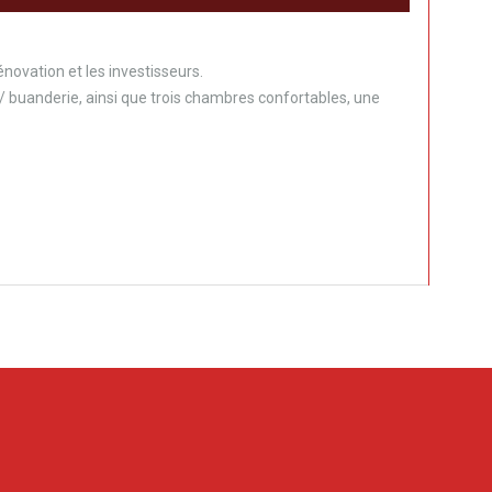
novation et les investisseurs.
/ buanderie, ainsi que trois chambres confortables, une