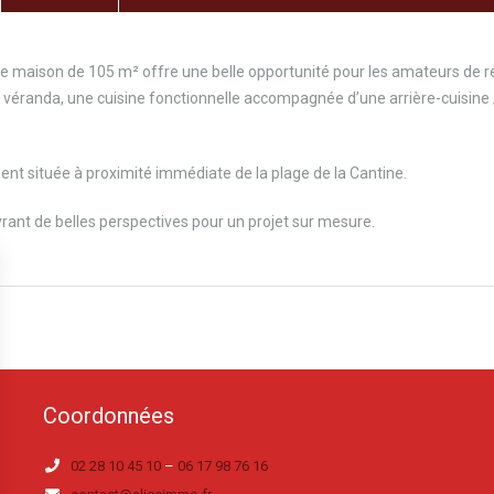
te maison de 105 m² offre une belle opportunité pour les amateurs de ré
 véranda, une cuisine fonctionnelle accompagnée d’une arrière-cuisine 
nt située à proximité immédiate de la plage de la Cantine.
vrant de belles perspectives pour un projet sur mesure.
Coordonnées
02 28 10 45 10
–
06 17 98 76 16