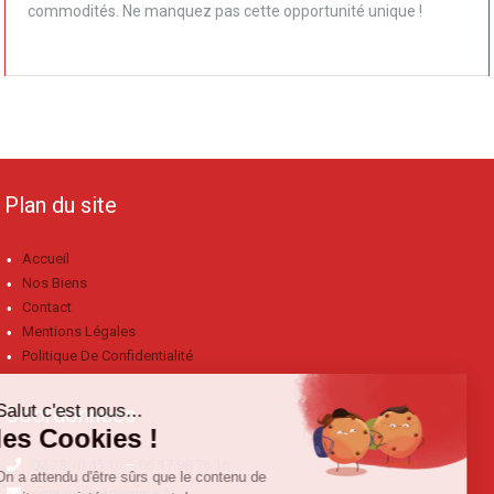
commodités. Ne manquez pas cette opportunité unique !
Plan du site
Accueil
Nos Biens
Contact
Mentions Légales
Politique De Confidentialité
Coordonnées
02 28 10 45 10
–
06 17 98 76 16
contact@aliceimmo.fr