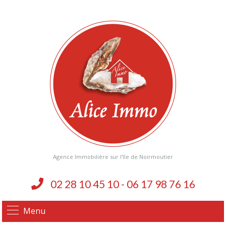
Agence Immobilière sur l'île de Noirmoutier
02 28 10 45 10 - 06 17 98 76 16
Menu