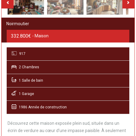
Noirmoutier
332.800€
- Maison
917
2 Chambres
1 Salle de bain
1 Garage
1986 Année de construction
Découvrez cette maison exposée plein sud, située dans un
écrin de verdure au cœur d’une impasse paisible. À seulement