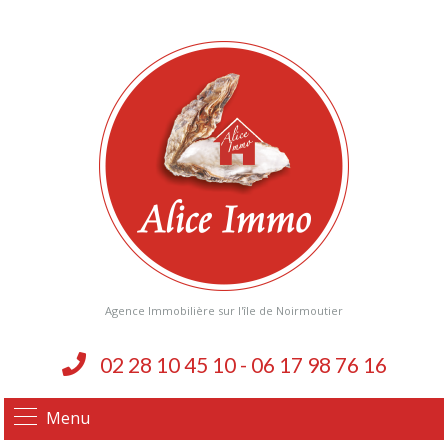
Agence Immobilière sur l'île de Noirmoutier
02 28 10 45 10 - 06 17 98 76 16
Menu