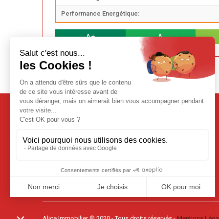
Performance Energétique:
A+
A
Plan du site
Accueil
Nos Biens
Contact
Mentions Légales
Politique De Confidentialité
Alice Immobilier © 2020 - Tous droits réservés -
Mentions Léga