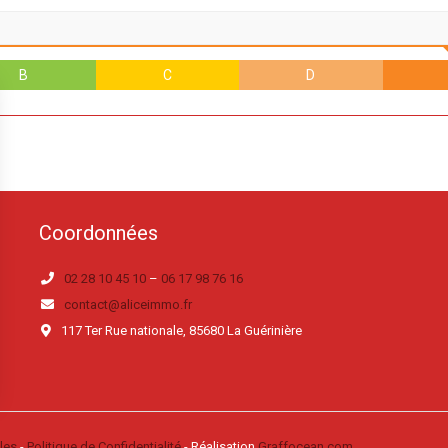
B
C
D
Coordonnées
02 28 10 45 10
–
06 17 98 76 16
contact@aliceimmo.fr
117 Ter Rue nationale, 85680 La Guérinière
les
-
Politique de Confidentialité
- Réalisation
Graffocean.com