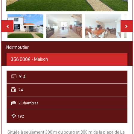
Noirmoutier
356.000€
- Maison
914
74
2 Chambres
192
Située à seulement 300 m du bourg et 300 m de la plage de La