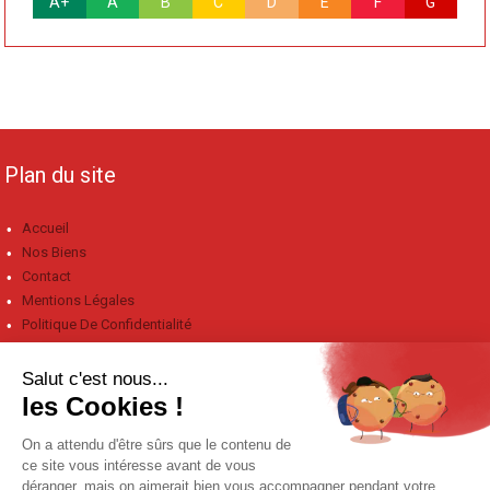
A+
A
B
C
D
E
F
G
Plan du site
Accueil
Nos Biens
Contact
Mentions Légales
Politique De Confidentialité
Coordonnées
02 28 10 45 10
–
06 17 98 76 16
contact@aliceimmo.fr
117 Ter Rue nationale, 85680 La Guérinière