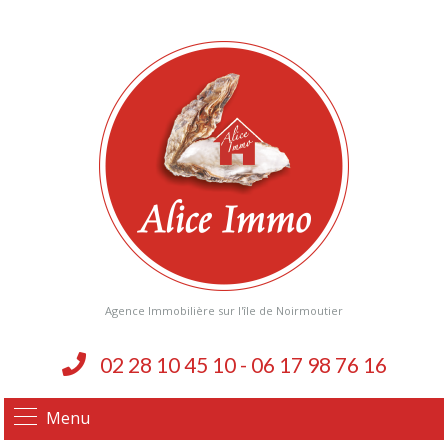
Agence Immobilière sur l'île de Noirmoutier
02 28 10 45 10 - 06 17 98 76 16
Menu